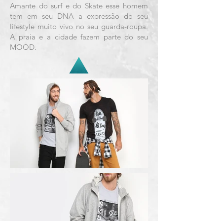
Amante do surf e do Skate esse homem
tem em seu DNA a expressão do seu
lifestyle muito vivo no seu guarda-roupa.
A praia e a cidade fazem parte do seu
MOOD.